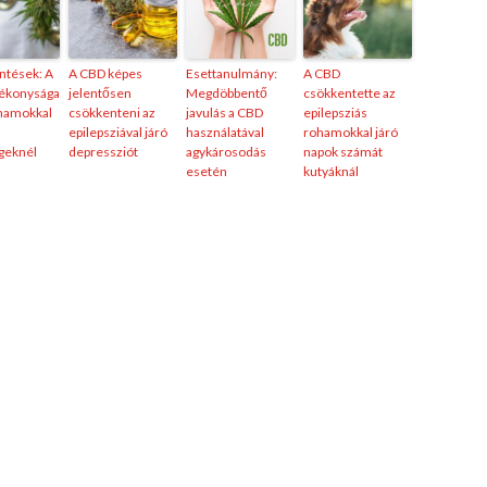
ntések: A
A CBD képes
Esettanulmány:
A CBD
ékonysága
jelentősen
Megdöbbentő
csökkentette az
ohamokkal
csökkenteni az
javulás a CBD
epilepsziás
epilepsziával járó
használatával
rohamokkal járó
geknél
depressziót
agykárosodás
napok számát
esetén
kutyáknál