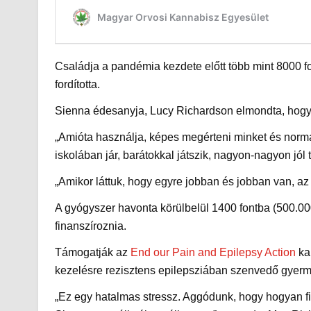
Családja a pandémia kezdete előtt több mint 8000 fon
fordította.
Sienna édesanyja, Lucy Richardson elmondta, hogy h
„Amióta használja, képes megérteni minket és normál
iskolában jár, barátokkal játszik, nagyon-nagyon jól te
„Amikor láttuk, hogy egyre jobban és jobban van, az 
A gyógyszer havonta körülbelül 1400 fontba (500.000
finanszíroznia.
Támogatják az
End our Pain and Epilepsy Action
ka
kezelésre rezisztens epilepsziában szenvedő gyer
„Ez egy hatalmas stressz. Aggódunk, hogy hogyan fi