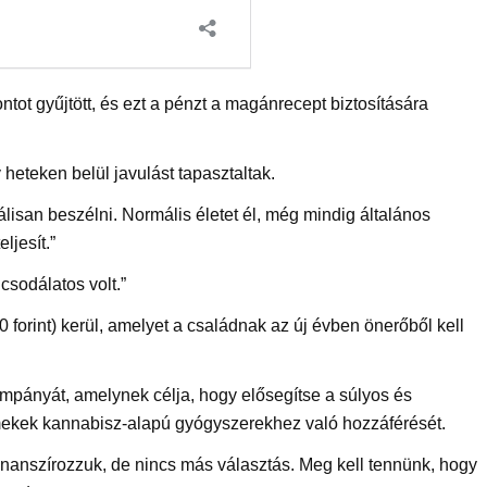
tot gyűjtött, és ezt a pénzt a magánrecept biztosítására
eteken belül javulást tapasztaltak.
isan beszélni. Normális életet él, még mindig általános
ljesít.”
csodálatos volt.”
 forint) kerül, amelyet a családnak az új évben önerőből kell
mpányát, amelynek célja, hogy elősegítse a súlyos és
mekek kannabisz-alapú gyógyszerekhez való hozzáférését.
nanszírozzuk, de nincs más választás. Meg kell tennünk, hogy