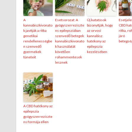
A
Esetsorozat: A
Új kutatások
Esetjele
kannabiszkivonato
gyógyszerreziszte
bizonyítják, hogy
CBD hat
k javítják a ritka
ns epilepsziában
az orvosi
ritka, r
genetikai
szenvedő betegek
kannabisz
járó
rendellenességbe
kannabiszkivonato
hatékony az
betegsé
n szenvedő
k használatát
epilepszia
gyermekek
követően
kezelésében
tüneteit
rohammentesek
lesznek
A CBD hatékony az
epilepszia
gyógyszerreziszte
ns formája ellen