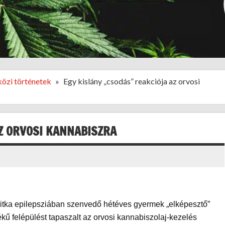
özi történetek
Egy kislány „csodás” reakciója az orvosi
AZ ORVOSI KANNABISZRA
ritka epilepsziában szenvedő hétéves gyermek „elképesztő”
kű felépülést tapaszalt az orvosi kannabiszolaj-kezelés