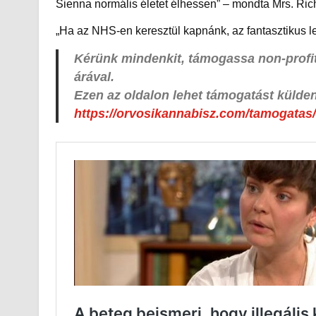
Sienna normális életet élhessen” – mondta Mrs. Ric
„Ha az NHS-en keresztül kapnánk, az fantasztikus l
Kérünk mindenkit, támogassa non-profi
árával.
Ezen az oldalon lehet támogatást külden
https://orvosikannabisz.com/tamogatas