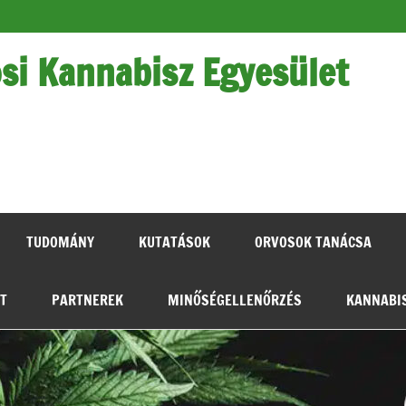
si Kannabisz Egyesület
Hiteles t
TUDOMÁNY
KUTATÁSOK
ORVOSOK TANÁCSA
AT
PARTNEREK
MINŐSÉGELLENŐRZÉS
KANNABI