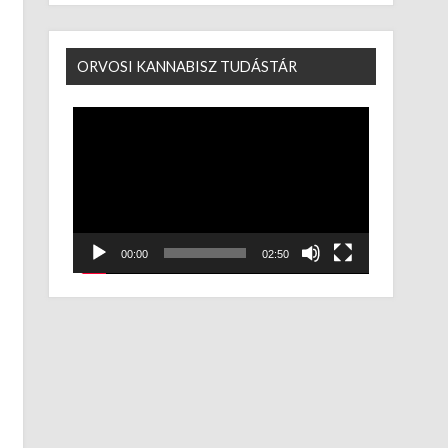
ORVOSI KANNABISZ TUDÁSTÁR
Videólejátszó
00:00
02:50