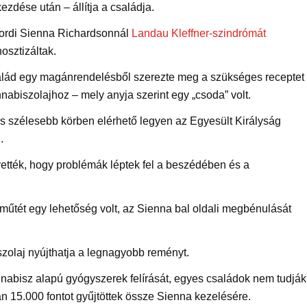
zdése után – állítja a családja.
fordi Sienna Richardsonnál
Landau Kleffner-szindrómát
osztizáltak.
alád egy magánrendelésből szerezte meg a szükséges receptet
nabiszolajhoz – mely anyja szerint egy „csoda” volt.
 szélesebb körben elérhető legyen az Egyesült Királyság
.
vették, hogy problémák léptek fel a beszédében és a
 műtét egy lehetőség volt, az Sienna bal oldali megbénulását
szolaj nyújthatja a legnagyobb reményt.
nnabisz alapú gyógyszerek felírását, egyes családok nem tudják
 15.000 fontot gyűjtöttek össze Sienna kezelésére.