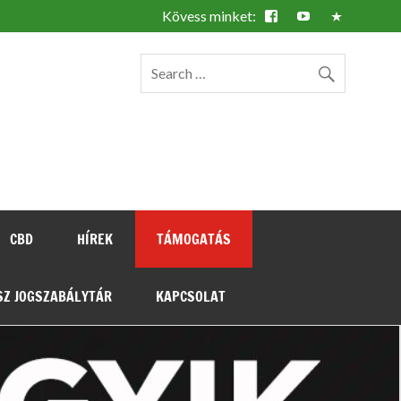
ájékoztatás a kannabisz gyógyászati használatáról
CBD
HÍREK
TÁMOGATÁS
SZ JOGSZABÁLYTÁR
KAPCSOLAT