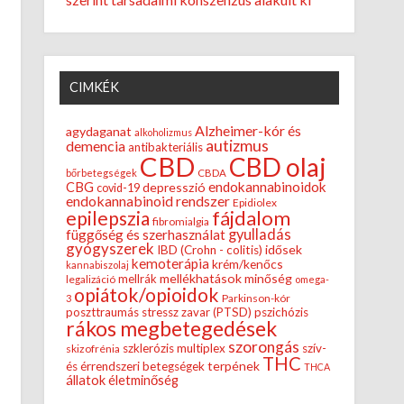
CIMKÉK
Alzheimer-kór és
agydaganat
alkoholizmus
autizmus
demencia
antibakteriális
CBD
CBD olaj
bőrbetegségek
CBDA
endokannabinoidok
CBG
depresszió
covid-19
endokannabinoid rendszer
Epidiolex
fájdalom
epilepszia
fibromialgia
gyulladás
függőség és szerhasználat
gyógyszerek
idősek
IBD (Crohn - colitis)
kemoterápia
krém/kenőcs
kannabiszolaj
mellékhatások
minőség
mellrák
legalizáció
omega-
opiátok/opioidok
Parkinson-kór
3
poszttraumás stressz zavar (PTSD)
pszichózis
rákos megbetegedések
szorongás
szklerózis multiplex
szív-
skizofrénia
THC
terpének
és érrendszeri betegségek
THCA
állatok
életminőség