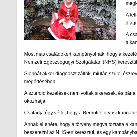
megke
A tel
diagn
A cs
a kan
Most más családokért kampányolnak, hogy a kezelés
Nemzeti Egészségügyi Szolgálatán (NHS) keresztül
Siennát akkor diagnosztizálták, miután szülei észre
megértésében.
A szteroid kezelések nem voltak sikeresek, és bár a
okozhatja.
Családja úgy vélte, hogy a Bedrolite orvosi kannabi
Annak ellenére, hogy a törvény megváltoztatta a ka
beszerezni az NHS-en keresztül, és egy kampányban