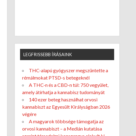
LEGFRISSEBB ÍRÁSAINK
THC-alapú gyógyszer megszüntette a
rémálmokat PTSD-s betegeknél
A THC-n és a CBD-n túl: 750 vegyület,
amely átírhatja a kannabisz tudományát
140 ezer beteg használhat orvosi
kannabiszt az Egyesült Királyságban 2026
végére
A magyarok többsége támogatja az
orvosi kannabiszt – a Medián kutatása
szerint társadalmi konszenzus alakult ki