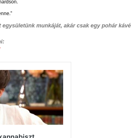
hardson.
enne.”
t egysületünk munkáját, akár csak egy pohár kávé
i:
/