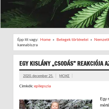
Épp itt vagy:
Home
Betegek történetei
Nemzetk
kannabiszra
EGY KISLÁNY „CSODÁS” REAKCIÓJA 
2020. december 25.
MOKE
Cimkék:
epilepszia
Egy 
mérté