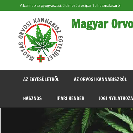
Skip
A kannabisz gyógyászati, élelmezési és ipari felhasználásáról
to
content
Magyar Orvo
AZ EGYESÜLETRŐL
AZ ORVOSI KANNABISZRÓL
HASZNOS
IPARI KENDER
JOGI NYILATKOZ