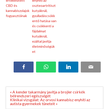
értékesített
enyhíti az
CBD és
oszteoartritiszt
kannabiszolajok
kutyáknál,
fogyasztóinak
gyulladáscsökk
entő hatása van
és csökkenti a
fájdalmat
kutyáknál,
ezáltal javítja
életminőségük
et
Facebook
WhatsApp
LinkedIn
Email
Bejegyzés
« A kender takarmány javítja a brojler csirkék
navigáció
bélrendszeri egészségét
Klinikai vizsgálat: Az orvosi kannabisz enyhíti az
autista gyermekek tüneteit »