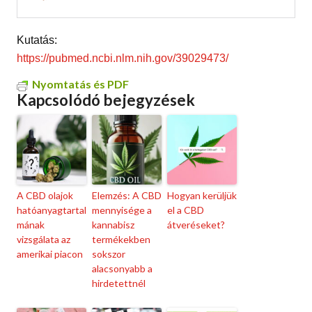
Kutatás:
https://pubmed.ncbi.nlm.nih.gov/39029473/
Nyomtatás és PDF
Kapcsolódó bejegyzések
A CBD olajok
Elemzés: A CBD
Hogyan kerüljük
hatóanyagtartal
mennyisége a
el a CBD
mának
kannabisz
átveréseket?
vizsgálata az
termékekben
amerikai piacon
sokszor
alacsonyabb a
hirdetettnél