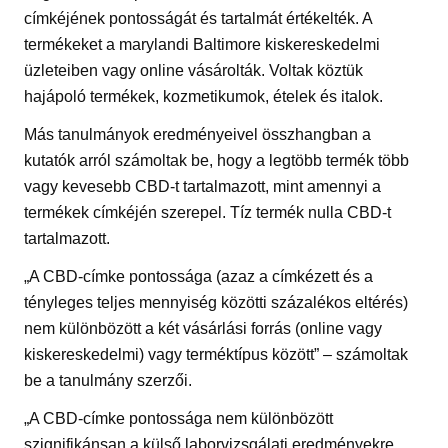
címkéjének pontosságát és tartalmát értékelték. A
termékeket a marylandi Baltimore kiskereskedelmi
üzleteiben vagy online vásárolták. Voltak köztük
hajápoló termékek, kozmetikumok, ételek és italok.
Más tanulmányok eredményeivel összhangban a
kutatók arról számoltak be, hogy a legtöbb termék több
vagy kevesebb CBD-t tartalmazott, mint amennyi a
termékek címkéjén szerepel. Tíz termék nulla CBD-t
tartalmazott.
„A CBD-címke pontossága (azaz a címkézett és a
tényleges teljes mennyiség közötti százalékos eltérés)
nem különbözött a két vásárlási forrás (online vagy
kiskereskedelmi) vagy terméktípus között” – számoltak
be a tanulmány szerzői.
„A CBD-címke pontossága nem különbözött
szignifikánsan a külső laborvizsgálati eredményekre