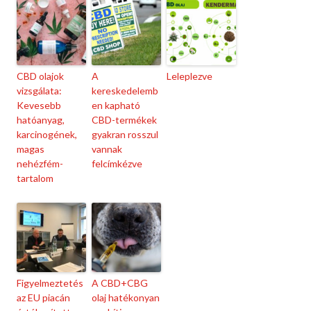
CBD olajok
A
Leleplezve
vizsgálata:
kereskedelemb
Kevesebb
en kapható
hatóanyag,
CBD-termékek
karcinogének,
gyakran rosszul
magas
vannak
nehézfém-
felcímkézve
tartalom
Figyelmeztetés
A CBD+CBG
az EU piacán
olaj hatékonyan